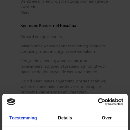
Denkt mee in het project en zorgt voor een goede
kwaliteit.
Marc
Kennis en Kunde met Resultaat
Richard en zijn mannen,
Wisten onze wensen zonder tekening, bestek te
vertalen precies in datgene wat we wilden.
Een goede planning waarin contractor,
leveranciers, etc goed afgestemd zijn, zorgt voor
optimale doorloop van de werkzaamheden.
Op tijd klaar, netjes opgeruimd, precies zoals we
wilden en bovendien positieve reacties op de
renovatie van vrienden en vreemden
Petra & Hans
Hij doet wat hij zegt
Toestemming
Details
Over
Ons nieuwe huis is geworden zo we hoopten dat
het zou worden. Met Richard is het prettig