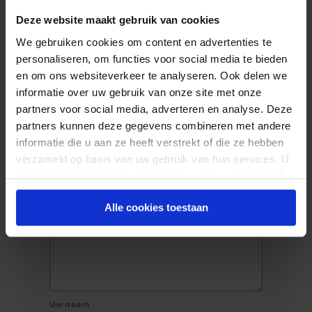
samenwerken. Hij denkt mee en kan heel goed
plannen. Wat hij zegt, gebeurd ook en op tijd. Dat
Deze website maakt gebruik van cookies
is een sterk punt.
We gebruiken cookies om content en advertenties te
Ludo en Corry Brosens, Nispen
personaliseren, om functies voor social media te bieden
en om ons websiteverkeer te analyseren. Ook delen we
Wilt u ons beoordelen?
informatie over uw gebruik van onze site met onze
partners voor social media, adverteren en analyse. Deze
Hoeveel sterren geeft u ons?
partners kunnen deze gegevens combineren met andere
informatie die u aan ze heeft verstrekt of die ze hebben
verzameld op basis van uw gebruik van hun services. U
Titel van uw beoordeling
gaat akkoord met onze cookies als u onze website blijft
gebruiken.
Uw beoordeling
Alle cookies toestaan
Uw naam